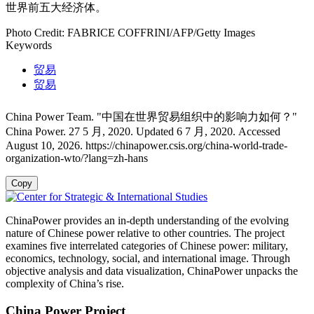
世界前五大经济体。
Photo Credit: FABRICE COFFRINI/AFP/Getty Images
Keywords
贸易
贸易
China Power Team. "中国在世界贸易组织中的影响力如何？"
China Power. 27 5 月, 2020. Updated 6 7 月, 2020. Accessed
August 10, 2026. https://chinapower.csis.org/china-world-trade-
organization-wto/?lang=zh-hans
Copy
ChinaPower provides an in-depth understanding of the evolving
nature of Chinese power relative to other countries. The project
examines five interrelated categories of Chinese power: military,
economics, technology, social, and international image. Through
objective analysis and data visualization, ChinaPower unpacks the
complexity of China’s rise.
China Power Project