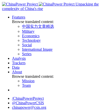
Skip
Unpacking the
to
complexity of China's rise
content
Features
Browse translated content:
中国实力文章精选
Military
Economics
Technology
Social
International Image
Series
Analysis
Trackers
Data
About
Browse translated content:
Mission
Team
/ChinaPowerProject
@ChinaPowerCSIS
chinapower@csis.org